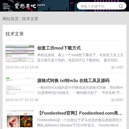
网站首页
/
技术文章
技术文章
创意工坊mod下载方式
单机玩游戏，看上一个mod想下载试下。在创意工坊上又
是注册又是订阅的，就是找不以下载按钮。 最后找到了
这种类似下载器的东西，可以下载到想要的mod。 mark
2024-03-10 02:15:54
2465
一下， 这个方式不错，适合玩单机的。 h...
源格式转换 txt转m3u 在线工具及源码
一般txt转m3u指的是不同播放器的源格式转换，而txt和m
3u是两种流行的格式。 一般txt格式如下： 节目名称,节目
URL 一般m3u格式如下： EXTINF:-1,节目名称 节目URL
2024-03-07 01:21:46
5892
有些节...
【Foodiesfeed官网】Foodiesfeed.com美食
类图片素材库
Foodiesfeed是一个总部位于罗马尼亚的食品类股票照片
网站,由Marius Masalar于2014年创立。 Foodiesfeed提