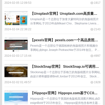
供大量高分辨率美食照片供免费下载使用。图片内容丰
2024-02-05 12:09:53
1917
富,涵盖饮...
【Unsplash官网】Unsplash.com高质量的
免版权图片网站
Unsplash是一个总部位于加拿大蒙特利尔的免版税照片
分享网站,于2013年由Mikael Cho、Stephanie Liverani
和Luke Chesser创立。 Unsplash提供了数以...
2024-02-04 22:38:22
2143
【pexels官网】pexels.com一个高品质照片
图库可商用
Pexels是一个总部位于德国柏林的免版税照片和视频分
享网站,由Ingo Joseph Piotraschke于2014年创立。 Pex
els允许用户免费下载和使用网站上数以百万计的高质量
2024-02-03 17:15:44
4997
图片和视频...
【StockSnap官网】 StockSnap.io可调用高
清图片库CC0协议
Stocksnap是一个总部位于苏格兰的免版税图片分享网站,
由设计师和摄影师Brett Jordan于2013年创立。 Stocksn
ap允许用户免费下载网站上数百万张高分辨率图片。图
2024-02-02 01:49:57
1928
片涵盖生活、城...
【Hippopx官网】Hippopx.com基于CC0协
议的免版权图库
Hippopx是一个总部位于美国的免版税高清图片网站,由D
esignBold于2015年创立。 Hippopx提供包含各种主题的