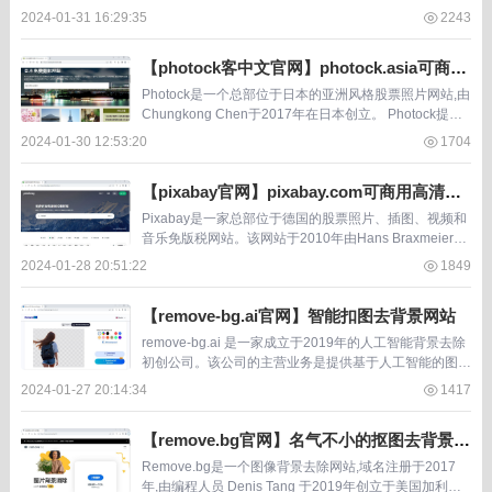
免版税商业照片供用户下载使用,图片类别包括人物、风
2024-01-31 16:29:35
2243
景、动物、食物等。用...
【photock客中文官网】photock.asia可商用
免费素材图片网站
Photock是一个总部位于日本的亚洲风格股票照片网站,由
Chungkong Chen于2017年在日本创立。 Photock提供
大量具有亚洰风情的高清图片供免费下载使用。其图片内
2024-01-30 12:53:20
1704
容广泛,覆盖日本、...
【pixabay官网】pixabay.com可商用高清图
片素材库
Pixabay是一家总部位于德国的股票照片、插图、视频和
音乐免版税网站。该网站于2010年由Hans Braxmeier和
Simon Steinberger创立。 Pixabay允许用户免费下载网
2024-01-28 20:51:22
1849
站...
【remove-bg.ai官网】智能扣图去背景网站
remove-bg.ai 是一家成立于2019年的人工智能背景去除
初创公司。该公司的主营业务是提供基于人工智能的图像
背景去除服务。 用户可以上传包含复杂背景的图片,该网
2024-01-27 20:14:34
1417
站使用专门训练的深度学习模型自...
【remove.bg官网】名气不小的抠图去背景网
站
Remove.bg是一个图像背景去除网站,域名注册于2017
年,由编程人员 Denis Tang 于2019年创立于美国加利福