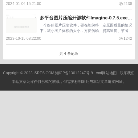
接运行无需安装，属于绿色免安装便携版。 WinForGIFSi
2024-01-06 15:21:00
2138
cle是一款可离...
多平台图片压缩开源软件Imagine-0.7.5.exe单
文件便携版
一个好的图片压缩软件，要在能保持一定原图质量的情况
下，减小图片体积的大小，方便传输、提高速度、节省带
宽。 Imagine-0.7.5是一款多平台图片压缩软件，有mac
2023-10-15 08:22:00
1242
苹果端、Linux端、以及win...
共 4 条记录
Copyright © 2023 ISRES.COM
湘ICP备13012247号-9
-
xml网站地图
-
联系我们
本站文章允许任何形式的转载，但需要标明出处与本站文章链接网址。