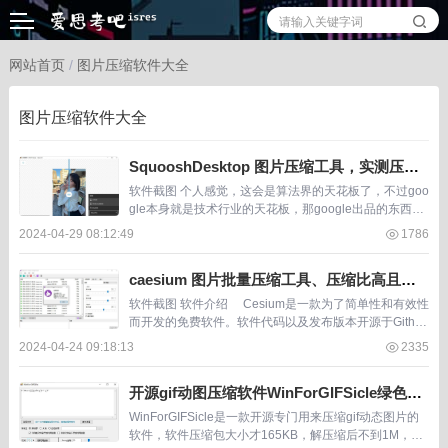
网站首页
/
图片压缩软件大全
图片压缩软件大全
SquooshDesktop 图片压缩工具，实测压缩9
1%依旧清晰，便携版，开源
软件截图 个人感觉，这会是算法界的天花板了，不过goo
gle本身就是技术行业的天花板，那google出品的东西自
然也不会拉跨。 软件介绍 squoos...
2024-04-29 08:12:49
1786
caesium 图片批量压缩工具、压缩比高且支
持批量裁剪、开源便携版
软件截图 软件介绍 Cesium是一款为了简单性和有效性
而开发的免费软件。软件代码以及发布版本开源于Githu
b，目前已获得2.2 K的star。 &...
2024-04-24 09:18:13
2335
开源gif动图压缩软件WinForGIFSicle绿色
版，大小才几百K的轻量软件
WinForGIFSicle是一款开源专门用来压缩gif动态图片的
软件，软件压缩包大小才165KB，解压缩后不到1M，直