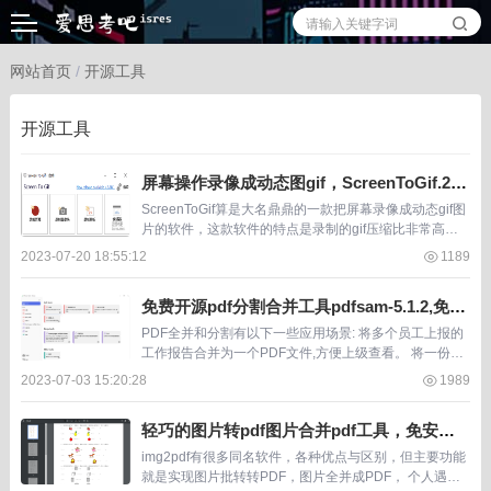
网站首页
/
开源工具
开源工具
屏幕操作录像成动态图gif，ScreenToGif.2.3.
1免安装便携版，不到1M大小的经典版
ScreenToGif算是大名鼎鼎的一款把屏幕录像成动态gif图
片的软件，这款软件的特点是录制的gif压缩比非常高，
看似复杂多帧的图片大小也才上百K，光这一点就值得佩
2023-07-20 18:55:12
1189
服。而且ScreenToGif在...
免费开源pdf分割合并工具pdfsam-5.1.2,免安
装下载即用
PDF全并和分割有以下一些应用场景: 将多个员工上报的
工作报告合并为一个PDF文件,方便上级查看。 将一份长
篇的课件文件分割为多个小模块,方便学生分阶段学习。
2023-07-03 15:20:28
1989
将一本图书分为若干章节,方便读者单章阅...
轻巧的图片转pdf图片合并pdf工具，免安装
开源软件img2pdf
img2pdf有很多同名软件，各种优点与区别，但主要功能
就是实现图片批转转PDF，图片全并成PDF， 个人遇到