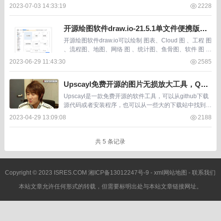
的图片传Pdf场景主要有， 1、某些系统要求上传Pdf扫描
2023-07-03 14:33:19
2228
件，因没有扫描机器，自己用手机...
开源绘图软件draw.io-21.5.1单文件便携版，
轻松绘制流程图、网络拓扑图
开源绘图软件draw.io可以绘制 图表、Cloud 图 、工程 图
、流程图、地图、网络 图 、统计图、鱼骨图、软件 图 、
表格 图 、UM L 图 、Venn 图 、线框图、布局图等，同
2023-06-29 11:43:30
2585
时内置了...
Upscayl免费开源的图片无损放大工具，QQ
空间旧照片有救了
Upscayl是一款免费开源的软件工具，可以从github下载
源代码或者安装程序，也可以从一些大的下载站中找到
它，见文章底部。 随着时光流转，我们的生活中留下了
2023-04-29 13:09:08
2188
许多美好的瞬间。然而，那些年代久远的照...
共 5 条记录
Copyright © 2023 ISRES.COM
湘ICP备13012247号-9
-
xml网站地图
-
联系我们
本站文章允许任何形式的转载，但需要标明出处与本站文章链接网址。