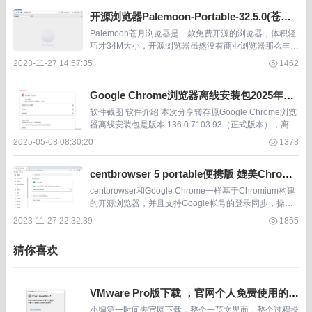
开源浏览器Palemoon-Portable-32.5.0(苍月)
绿色便携版
Palemoon苍月浏览器是一款免费开源的浏览器，体积轻
巧才34M大小，开源浏览器虽然没有商业浏览器那么丰富
的额外功能，但其轻量、纯净、无广告、隐私泄露也会少
2023-11-27 14:57:35
1462
一些。 毕竟商业浏览器免费给用户使用，但...
Google Chrome浏览器离线安装包2025年5
月新版（136.0.7103.93）
软件截图 软件介绍 本次分享转存原Google Chrome浏览
器离线安装包是版本 136.0.7103.93（正式版本），离线
安装包为官方原版安装文件。由于使用人群很广， Googl
2025-05-08 08:30:20
1378
e Chrom...
centbrowser 5 portable便携版 媲美Chrome
又有自己特点的开源浏览器
centbrowser和Google Chrome一样基于Chromium构建
的开源浏览器，并且支持Google帐号的登录同步，操作
界面与Google Chrome非常相似。 但 centbrows...
2023-11-27 22:32:39
1855
猜你喜欢
VMware Pro版下载 ，官网个人免费使用的1
7.5.2版
小编第一时间去官网下载，整个一英文界面，整个过程操