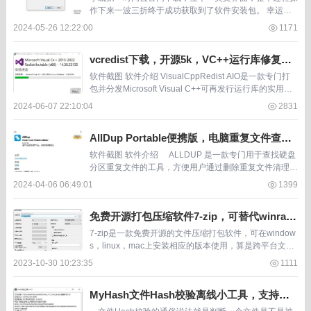
作下来一波三折终于成功获取到了软件安装包。 幸运的
是后期安装，使用完全没有问题，比以前更加丝滑。除了
2024-05-26 12:22:00
1171
分享官方获取步骤，文章结尾会附软件的网盘搬运地
址。...
vcredist下载，开源5k，VC++运行库修复工
具包
软件截图 软件介绍 VisualCppRedist AIO是一款专门打
包并分发Microsoft Visual C++可再发行运行库的实用工
具。它基于@ricktendo64开发的VBCRedist...
2024-06-07 22:10:04
2831
AllDup Portable便携版，电脑重复文件查找
工具，不要求同名也能找重复
软件截图 软件介绍 ALLDUP 是一款专门用于查找硬盘
分区重复文件的工具，方便用户通过删除重复文件清理磁
盘释放空间。ALLDUP的使用授权是免费使用...
2024-04-06 06:49:01
1399
免费开源打包压缩软件7-zip，可替代winrar
和360压缩
7-zip是一款免费开源的文件压缩打包软件，可在window
s，linux，mac上安装相应的版本使用，算是跨平台文件
压缩打包软件。 1MB大小的体积非常节省磁盘空间以及
2023-10-30 10:23:35
1111
下载带宽，软件特点就是轻量、...
MyHash文件Hash校验离线小工具，支持MD
5、SHA1等5种算法