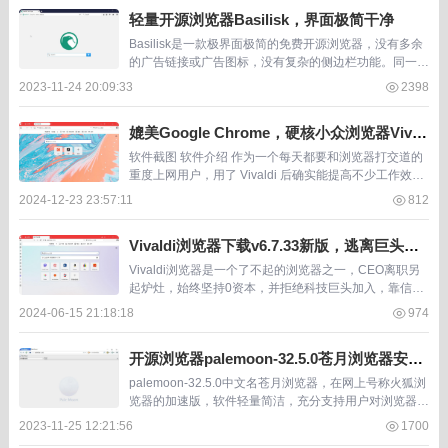
轻量开源浏览器Basilisk，界面极简干净
Basilisk是一款极界面极简的免费开源浏览器，没有多余
的广告链接或广告图标，没有复杂的侧边栏功能。同一台
电脑用 Basilisk打开网页的速度似乎比很多同类浏览器更
2023-11-24 20:09:33
2398
快， Basilisk的安装文...
媲美Google Chrome，硬核小众浏览器Vival
di浏览器
软件截图 软件介绍 作为一个每天都要和浏览器打交道的
重度上网用户，用了 Vivaldi 后确实能提高不少工作效
率。 说说几个特别实用的地方： 第一个是工作区功能的
2024-12-23 23:57:11
812
贴心。可以把工作相关的网页、个人娱乐...
Vivaldi浏览器下载v6.7.33新版，逃离巨头不
被资本果挟的浏览器
Vivaldi浏览器是一个了不起的浏览器之一，CEO离职另
起炉灶，始终坚持0资本，并拒绝科技巨头加入，靠信仰
与情怀，靠社区用户托举成就了这个浏览器。 正由于没
2024-06-15 21:18:18
974
有科技巨头与资本，这个浏览器的知名度其实...
开源浏览器palemoon-32.5.0苍月浏览器安装
版，跨平台支持win mac linux
palemoon-32.5.0中文名苍月浏览器，在网上号称火狐浏
览器的加速版，软件轻量简洁，充分支持用户对浏览器的
多种定制。 palemoon-32.5.0苍月浏览器是一款跨平台的
2023-11-25 12:21:56
1700
开源浏览器，可在p...