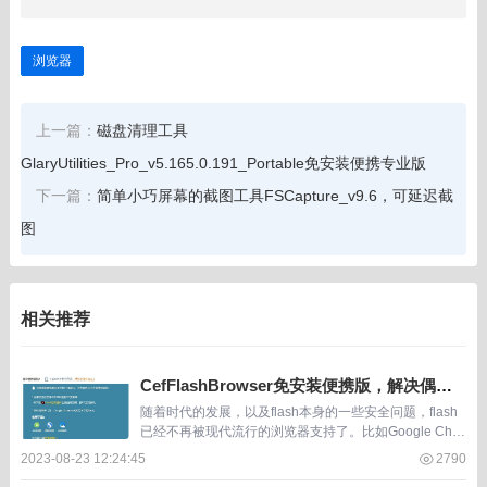
浏览器
上一篇：
磁盘清理工具
GlaryUtilities_Pro_v5.165.0.191_Portable免安装便携专业版
下一篇：
简单小巧屏幕的截图工具FSCapture_v9.6，可延迟截
图
相关推荐
CefFlashBrowser免安装便携版，解决偶尔
浏览flash网页的需求
随着时代的发展，以及flash本身的一些安全问题，flash
已经不再被现代流行的浏览器支持了。比如Google Chro
me、Microsoft Edge、火狐等使用人群较多体验又好的
2023-08-23 12:24:45
2790
浏览器早已不支...