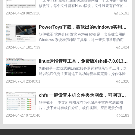
文件Hash校验的通俗说法就是判断一个文件是不是被
修改过，每个文件都有Hash指纹，文件只要有任何的修
改这个Hash就会自动变。 软件截图 软件介绍 &nbs...
2024-04-28 08:53:26
15191
PowerToys下载，微软出的windows实用工
具集，100k star
软件截图 软件介绍 微软 PowerToys 是一套高效实用的
Windows 系统增强辅助工具集，将一些实用常用的而win
dows原版又没有的功能都统一集成在工具中，PowerToy
2024-06-17 18:17:39
1424
s 为高级用户...
linux运维管理工具，免费版Xshell-7.0.0134
p.exe
Xshell是一款优秀的Linux服务器远程登录管理工具，之
所以说它优秀主要是这工具功能很丰富完善，操作体验比
较丝滑。 什么多个ssh窗口操作、文件传输、命令同步、
2023-07-14 23:40:01
1326
隧道等功能应有尽有。 Xshell...
chfs 一键设置本机文件夹为网盘，可网页访
问上传下载，开源便携版
软件截图 本文所有图片均为小编亲手软件实测试图
片，接下来将有软件介绍、软件实测、应用场景介绍、总
结、软件获取方式4个段落。 软件介绍 &n...
2024-04-27 07:10:40
1183