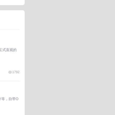
交互式直观的
1792
件等，自带O