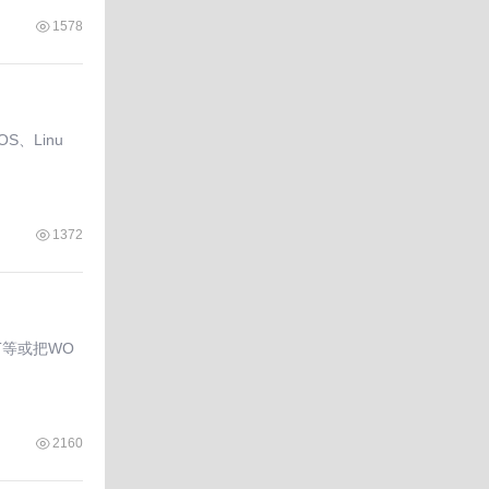
1578
S、Linu
1372
PT等或把WO
2160