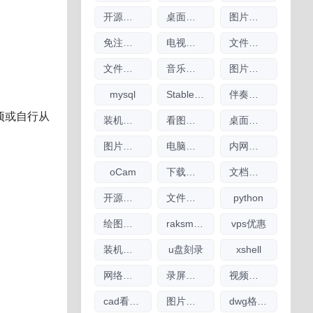
开源工具
桌面日历
图片查看器
免注册chatgpt使用
电视直播软件大全
文件传输软件
文件搜索软件大全
音乐播放器
图片编辑软件
mysql
Stable Diffusion
伴奏软件
除项或自行从
装机驱动软件
看图软件大全
桌面日历软件大全
图片压缩软件大全
电脑制图软件
内网文件互传
oCam
下载工具
文档工具
开源软件
文件搜索
python
绘图参数
raksmart
vps优惠
装机软件
u盘刻录
xshell
网络流量工具
录屏录像
视频下载
cad看图软件大全
图片放大软件大全
dwg格式查看软件