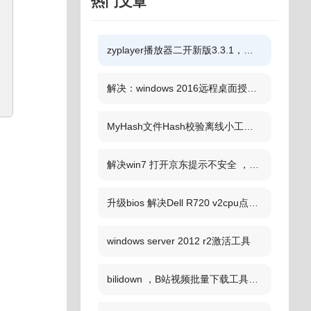
热门文章
zyplayer播放器二开新版3.3.1，支持一键配置（附三方源）
解决：windows 2016远程桌面授权模式尚未配置许可证
MyHash文件Hash校验离线小工具，支持MD5、SHA1等5种算法
解决win7 打开京东提示不安全 ，WINDOWS没有足够信息,不能验证该证书的问题
升级bios 解决Dell R720 v2cpu点不亮
windows server 2012 r2激活工具
bilidown ，B站视频批量下载工具、可单独下音频MP3，支持刮削