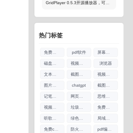
GridPlayer 0.5.3开源播放器，可分割屏幕多画面同时播放多个视频
热门标签
免费软件
pdf软件
屏幕录像
磁盘清理
视频剪辑软件大全
浏览器
文本编辑器
截图软件大全
视频播放器软件
图片无损放大
chatgpt
截图工具
记笔记软件大全
网页翻译
思维导图软件大全
视频下载软件大全
垃圾清理软件大全
免费商用图片素材网
听歌软件
绿色软件
局域网工具
免费chatgpt网址大全
防火墙软件大全
pdf编辑软件大全