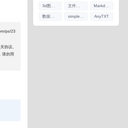
3d图纸看图软件
文件索引
Markdown编辑器
数据库管理软件大全
simplewall
AnyTXT
/ps/23
相关协议。
除，请勿用