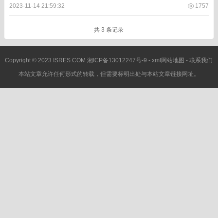
一个 dbeaver 就能 支持多种数据库...
2023-11-14 21:59:32
1757
共 3 条记录
Copyright © 2023 ISRES.COM
湘ICP备13012247号-9
-
xml网站地图
-
联系我们
本站文章允许任何形式的转载，但需要标明出处与本站文章链接网址。