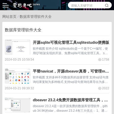
网站首页
/
数据库管理软件大全
数据库管理软件大全
开源sqlite可视化管理工具sqlitestudio便携版
软件截图 软件介绍 sqlitestudio是一个基于C++编写，使
用QT框架实现的开源、免费sqlite可视化管理工具。 sqlit
estudio可以创建或管理现有 sqlite 数据库，通过菜单...
2024-03-25 10:59:54
1758
平替navicat，开源dbeaver真香，可管理mys
ql、sqlite等几十种数据库
软件截图 支持多种不同数据库的连接管理 支持sql语句查
询结果复制为多种格式 支持sql语句查询结果导出为多种
格式 软件介绍 dbeaver是一款数据库桌面客户端， 支持
2024-03-21 09:39:32
2022
任何具有 JDBC 驱动程序...
dbeaver 23.2.4免费开源数据库管理工具，支
持多种数据库又跨平台
dbeaver 23.2.4是一款开源免费的数据库管理软件，gith
ub 34.9K的star，dbeaver 23.2.4有三大优点： 1、通过