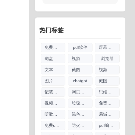
热门标签
免费软件
pdf软件
屏幕录像
磁盘清理
视频剪辑软件大全
浏览器
文本编辑器
截图软件大全
视频播放器软件
图片无损放大
chatgpt
截图工具
记笔记软件大全
网页翻译
思维导图软件大全
视频下载软件大全
垃圾清理软件大全
免费商用图片素材网
听歌软件
绿色软件
局域网工具
免费chatgpt网址大全
防火墙软件大全
pdf编辑软件大全