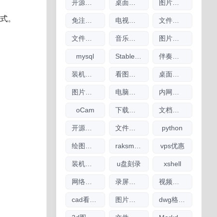
开源工具
桌面日历
图片查看器
格式。
免注册chatgpt使用
电视直播软件大全
文件传输软件
文件搜索软件大全
音乐播放器
图片编辑软件
mysql
Stable Diffusion
伴奏软件
装机驱动软件
看图软件大全
桌面日历软件大全
图片压缩软件大全
电脑制图软件
内网文件互传
oCam
下载工具
文档工具
开源软件
文件搜索
python
绘图参数
raksmart
vps优惠
装机软件
u盘刻录
xshell
网络流量工具
录屏录像
视频下载
cad看图软件大全
图片放大软件大全
dwg格式查看软件