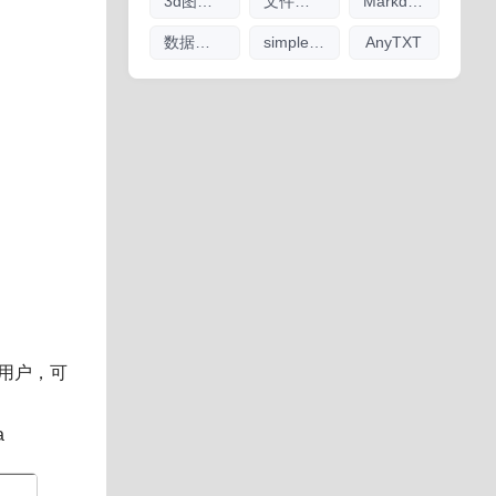
3d图纸看图软件
文件索引
Markdown编辑器
数据库管理软件大全
simplewall
AnyTXT
用户，可
a