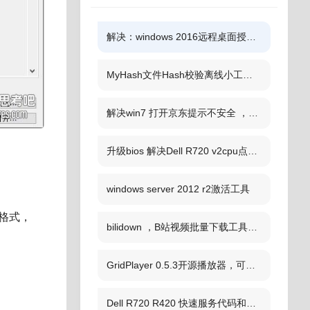
解决：windows 2016远程桌面授权模式尚未配置许可证
MyHash文件Hash校验离线小工具，支持MD5、SHA1等5种算法
解决win7 打开京东提示不安全 ，WINDOWS没有足够信息,不能验证该证书的问题
升级bios 解决Dell R720 v2cpu点不亮
windows server 2012 r2激活工具
种格式，
bilidown ，B站视频批量下载工具、可单独下音频MP3，支持刮削
GridPlayer 0.5.3开源播放器，可分割屏幕多画面同时播放多个视频
Dell R720 R420 快速服务代码和服务编号大全