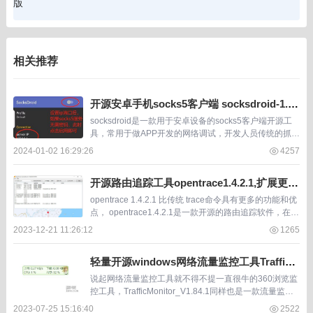
版
相关推荐
开源安卓手机socks5客户端 socksdroid-1.0.
4.apk
socksdroid是一款用于安卓设备的socks5客户端开源工
具，常用于做APP开发的网络调试，开发人员传统的抓包
软件在新版安卓已经失效， socksdroid 目前在github上
2024-01-02 16:29:26
4257
已有200多的...
开源路由追踪工具opentrace1.4.2.1,扩展更多
有用功能的trace
opentrace 1.4.2.1 比传统 trace命令具有更多的功能和优
点， opentrace1.4.2.1是一款开源的路由追踪软件，在git
hub上已获1.4k star，使用它之后就再不需...
2023-12-21 11:26:12
1265
轻量开源windows网络流量监控工具TrafficM
onitor_V1.84.1
说起网络流量监控工具就不得不提一直很牛的360浏览监
控工具，TrafficMonitor_V1.84.1同样也是一款流量监控
工具，并且还具备流量历史保存，让你可以看到以前每天
2023-07-25 15:16:40
2522