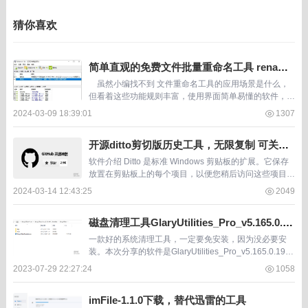
的流量情况。 还能支持扩...
猜你喜欢
简单直观的免费文件批量重命名工具 rename
r 7.5
虽然小编找不到 文件重命名工具的应用场景是什么，
但看着这些功能规则丰富，使用界面简单易懂的软件，还
是忍不住给开发软件的作者点赞。 &n...
2024-03-09 18:39:01
1307
开源ditto剪切版历史工具，无限复制 可关机
保留
软件介绍 Ditto 是标准 Windows 剪贴板的扩展。它保存
放置在剪贴板上的每个项目，以便您稍后访问这些项目中
的任何一个。Ditto 允许您保存可以放在剪贴板上的任何
2024-03-14 12:43:25
2049
类型的信息，文本、图像、h...
磁盘清理工具GlaryUtilities_Pro_v5.165.0.19
1_Portable免安装便携专业版
一款好的系统清理工具，一定要免安装，因为没必要安
装。本次分享的软件是GlaryUtilities_Pro_v5.165.0.191,
网上比较流行的一款清理工具，能够进行磁盘、注册表等
2023-07-29 22:27:24
1058
各种垃圾文件的清...
imFile-1.1.0下载，替代迅雷的工具