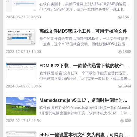
在软件实测中，虽然不像网上别人那样10多MB的速度，
但也有近5MB的速度，做为一款纯净免费的下载工具来
讲，这个速度已经不错了。 软件截图 软件介绍 imFile是
2024-05-27 23:45:53
1561
一款顺畅、高速、强大而便捷的下载工具...
离线文件MD5获取小工具，可用于校验文件
每个的文件都会有自己独特的DM5值，一旦文件被修改
一点点，这个MD5值就会变动。因此校验MD5往往能够
对比文件是否被修改过。我们经常会看到一些网站或论坛
2023-12-07 13:15:00
1868
在分享系统镜像文件的时候，都会告诉用户原始的M...
FDM 6.22下载，一款替代迅雷下载的软件，
无任何限制
软件截图 前言 没有任何一个下载软件能完全替代迅雷，
但当迅雷不给力的时候，我们需要一款后备下载工具来解
决下载的需求。 迅雷最常见的问题有两个， 1、应XX方
2024-05-09 08:50:46
5944
要求，无法下载 2、X敏资源，无法下载 而...
Mamsdszmdjs v5.1.17，桌面时钟倒计时软
件，能嵌入桌面背景
软件截图 软件介绍 Mamsds桌面倒计时是一款由Mamsd
s开发的电脑桌面倒计时工具，软件体积大小1M，非常经
量。 适用于个人目标提示、企业目标提示等多种场景。
2025-02-17 13:41:54
608
这款软件绿色安全，无需管理员权限即可...
chfs 一键设置本机文件夹为网盘，可网页访