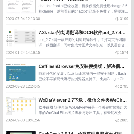
claude instant、claude+的类似poe.com的A
chat.forefront.ai已经改版，目前仅能免费使用chatgpt3.5
I平台
和claude，以前看到的chatgpt4已经不免费了，需要注册
登录。国内网络已访问不了，www网址国内能访问，ch
2023-07-04 12:13:30
3199
a...
7.3k star的划词翻译和OCR软件pot_2.7.4，
多平台支持
pot_2.7.4是一款开源的划词翻译软件，主打网页划词翻
译，截图翻译，同时集成对图片文字识别，以及语音合
成。 软件的主要特点就是使用方便，功能设置合理，能
2024-01-24 14:16:15
1574
快速解决翻译问题。尤其是截图翻译这个功能直...
CefFlashBrowser免安装便携版，解决偶尔
浏览flash网页的需求
随着时代的发展，以及flash本身的一些安全问题，flash
已经不再被现代流行的浏览器支持了。比如Google Chro
me、Microsoft Edge、火狐等使用人群较多体验又好的
2023-08-23 12:24:45
2795
浏览器早已不支...
WxDatViewer 2.7下载，微信文件夹WeChat
Files图片查看批量导出工具
软件截图 软件介绍 WxDatViewer是一个关键时候能起大
用的WeChat Files图片查看与导出工具，有些朋友会在
必要的时候备份复制WeChat Files，比如重装。 可惜里
2024-09-08 18:41:56
2885
边的图片是不能...
GeekDesk 2.5.14，分类整理电脑桌面图标的