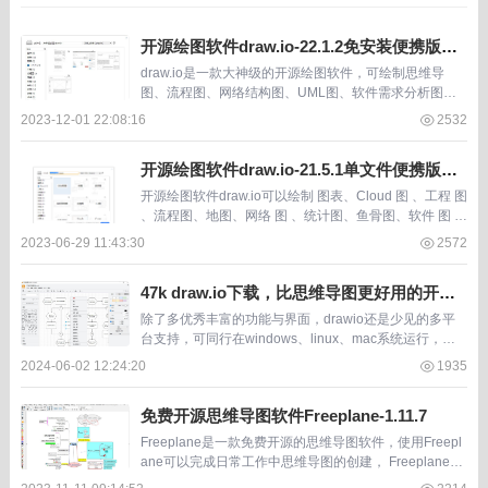
开源绘图软件draw.io-22.1.2免安装便携版，
思维导图、工程图
draw.io是一款大神级的开源绘图软件，可绘制思维导
图、流程图、网络结构图、UML图、软件需求分析图、
地图、商务数据图表、排版布局图表等多种格式的图表，
2023-12-01 22:08:16
2532
draw.io在github上有44k的s...
开源绘图软件draw.io-21.5.1单文件便携版，
轻松绘制流程图、网络拓扑图
开源绘图软件draw.io可以绘制 图表、Cloud 图 、工程 图
、流程图、地图、网络 图 、统计图、鱼骨图、软件 图 、
表格 图 、UM L 图 、Venn 图 、线框图、布局图等，同
2023-06-29 11:43:30
2572
时内置了...
47k draw.io下载，比思维导图更好用的开源
免费软件
除了多优秀丰富的功能与界面，drawio还是少见的多平
台支持，可同行在windows、linux、mac系统运行，同
时windows还是有安装版与便携版两种发行包。 软件截
2024-06-02 12:24:20
1935
图 软件介绍 draw.i...
免费开源思维导图软件Freeplane-1.11.7
Freeplane是一款免费开源的思维导图软件，使用Freepl
ane可以完成日常工作中思维导图的创建， Freeplane内
置了丰富的状态图标，能够直观地标记脑图节点。 以前