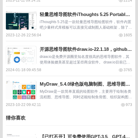
2023-11-11 09:14:52
2214
思维导图...
轻量思维导图软件iThoughts 5.25 Portable
绿色便携版
iThoughts 5.25是一款轻量思维导图绘图软件，软件内置
吧少量样式库模板可以直接完成制图人基础框架，除了样
式库之外软件还有图标库他表情图标库。 一般情况下 iTh
2023-12-26 22:56:04
1605
oughts之适用于做思维导...
开源思维导图软件draw.io-22.1.18，github已
获star 44.9k
draw.io是免费开源圈里知名度很高的思维导图软件，其
使用体验媲美甚至超过某些商业软件。 draw.io目前已更
新到22.1.18，软件从2017年第一版发行到现在已有7年
2024-01-18 09:45:58
3765
历史，7年间该软件已经进...
MyDraw_5.4.0绿色版电脑制图、思维导图软
件
MyDraw是一款简单直观的绘图软件，主要用于绘制各类
流程图、思维导图、同时还能绘制鱼骨图、组织架构图、
层次结构图、记分卡、日历。 MyDraw有丰富的模板可直
2023-10-22 09:42:11
973
接用修改做成自己所需要的导图，而不需要...
猜你喜欢
【已打不开】可免费使用GPT-3.5、GPT-4、