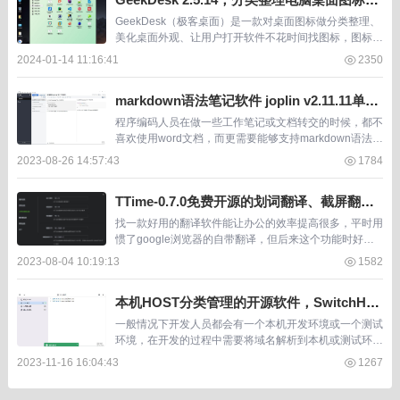
开源软件，强迫症必备，极客办公桌
GeekDesk（极客桌面）是一款对桌面图标做分类整理、
美化桌面外观、让用户打开软件不花时间找图标，图标整
洁有序心情好。 电脑桌面图标越多，电脑桌面图标越
2024-01-14 11:16:41
2350
乱， GeekDesk（ 极客桌面 ）的效果...
markdown语法笔记软件 joplin v2.11.11单文
件便携版，开源特别适合程序员使用
程序编码人员在做一些工作笔记或文档转交的时候，都不
喜欢使用word文档，而更需要能够支持markdown语法的
文档文本。 这样能够更好的展示代码部分，这类笔记工
2023-08-26 14:57:43
1784
具很多网页版，需要离线使用的则一定要是...
TTime-0.7.0免费开源的划词翻译、截屏翻
译、输入翻译工具软件
找一款好用的翻译软件能让办公的效率提高很多，平时用
惯了google浏览器的自带翻译，但后来这个功能时好时
坏的，替代google浏览器自带翻译的工具必须备一款。
2023-08-04 10:19:13
1582
而担当这个角色个人觉得TTime软件是...
本机HOST分类管理的开源软件，SwitchHos
ts开发必备
一般情况下开发人员都会有一个本机开发环境或一个测试
环境，在开发的过程中需要将域名解析到本机或测试环境
的IP上，以达到即使预览开发代码的效果。 这样的域名
2023-11-16 16:04:43
1267
解析往往是通过修改本机的HOST文件实现，Sw...