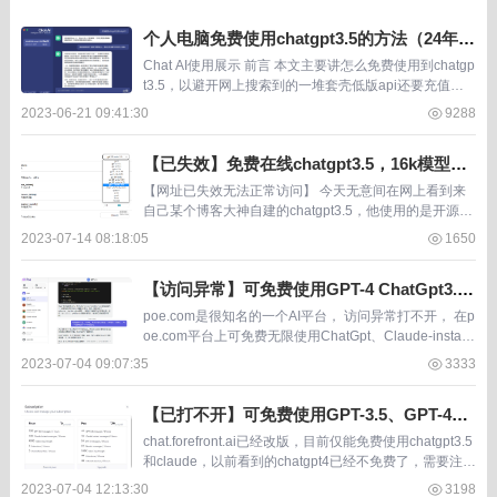
个人电脑免费使用chatgpt3.5的方法（24年3
月复测并添加新软件，浏览器插件）
Chat AI使用展示 前言 本文主要讲怎么免费使用到chatgp
t3.5，以避开网上搜索到的一堆套壳低版api还要充值那
种。得益于 Microsoft Edge 浏览器的更新和...
2023-06-21 09:41:30
9288
【已失效】免费在线chatgpt3.5，16k模型切
换，大神isisy自建。无网络要求
【网址已失效无法正常访问】 今天无意间在网上看到来
自己某个博客大神自建的chatgpt3.5，他使用的是开源的
chatgpt webui （ChatGPT Next） 加 apikey实现的。 可
2023-07-14 08:18:05
1650
自...
【访问异常】可免费使用GPT-4 ChatGpt3.5
Claude+ PaLM的AI应用平台poe.com
poe.com是很知名的一个AI平台， 访问异常打不开， 在p
oe.com平台上可免费无限使用ChatGpt、Claude-instan
t、Sage、Google-PaLM，免费有次数限制地使用&n...
2023-07-04 09:07:35
3333
【已打不开】可免费使用GPT-3.5、GPT-4、
claude instant、claude+的类似poe.com的A
chat.forefront.ai已经改版，目前仅能免费使用chatgpt3.5
I平台
和claude，以前看到的chatgpt4已经不免费了，需要注册
登录。国内网络已访问不了，www网址国内能访问，ch
2023-07-04 12:13:30
3198