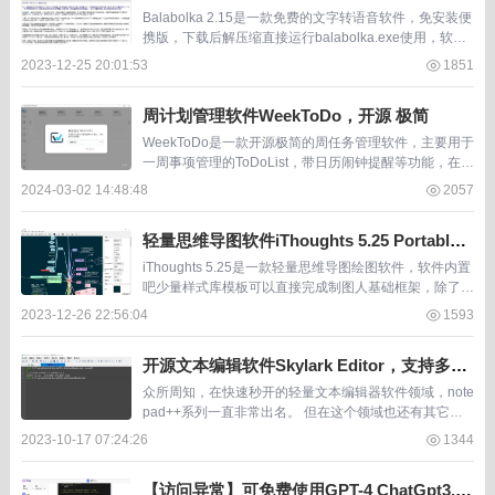
Balabolka 2.15是一款免费的文字转语音软件，免安装便
携版，下载后解压缩直接运行balabolka.exe使用，软件
主本为TTS文字转语 音 ，可离线使用 无需要联网。 Bala
2023-12-25 20:01:53
1851
bolka...
周计划管理软件WeekToDo，开源 极简
WeekToDo是一款开源极简的周任务管理软件，主要用于
一周事项管理的ToDoList，带日历闹钟提醒等功能，在gi
thub上目前已获1.2k star。每个人其实都在进行着不同程
2024-03-02 14:48:48
2057
度不同方式的时间管...
轻量思维导图软件iThoughts 5.25 Portable
绿色便携版
iThoughts 5.25是一款轻量思维导图绘图软件，软件内置
吧少量样式库模板可以直接完成制图人基础框架，除了样
式库之外软件还有图标库他表情图标库。 一般情况下 iTh
2023-12-26 22:56:04
1593
oughts之适用于做思维导...
开源文本编辑软件Skylark Editor，支持多种
代码语言，平替notepad++
众所周知，在快速秒开的轻量文本编辑器软件领域，note
pad++系列一直非常出名。 但在这个领域也还有其它优
秀的同类软件，本次介绍的Skylark Editor就是一款大小
2023-10-17 07:24:26
1344
不过10M，功能丰富支持多...
【访问异常】可免费使用GPT-4 ChatGpt3.5