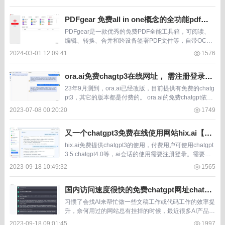
a...
PDFgear 免费all in one概念的全功能pdf工
具箱，集成chatgpt
PDFgear是一款优秀的免费PDF全能工具箱，可阅读、
编辑、转换、合并和跨设备签署PDF文件等，自带OCR
识别，同时软件集成了chatgpt AI功能，可以让AI进行PD
2024-03-01 12:09:41
1576
F文档总结提炼、翻译改写等...
ora.ai免费chagtp3在线网址， 需注册登录
【23年9月测试】
23年9月测到，ora.ai已经改版，目前提供有免费的chatg
pt3，其它的版本都是付费的。 ora.ai的免费chatgpt依旧
需要注册登录后才能使用。 而且有时候注册登录不上，
2023-07-08 00:20:20
1749
国内访问不是很快...
又一个chatgpt3免费在线使用网站hix.ai【23
年9月17测，需注册】
hix.ai免费提供chatgpt3的使用，付费用户可使用chatgpt
3.5 chatgpt4.0等，ai会话的使用需要注册登录。需要一
个邮箱注册收取验证码点击一下链接即可完成注册，在测
2023-09-18 10:49:32
1565
试中个人网...
国内访问速度很快的免费chatgpt网址chatg.i
o【23年9月17测，免注册】
习惯了会找AI来帮忙做一些文稿工作或代码工作的效率提
升，奈何用过的网站总有挂掉的时候，最近很多AI产品都
不错，但chatgpt依旧是AI一哥。最近发现一个网址能够
2023-09-18 09:01:45
1997