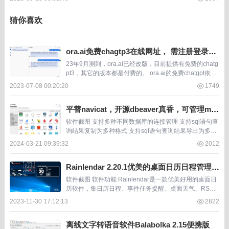
在线使用chatgpt，免费使用无需...
猜你喜欢
ora.ai免费chagtp3在线网址， 需注册登录
【23年9月测试】
23年9月测到，ora.ai已经改版，目前提供有免费的chatg
pt3，其它的版本都是付费的。 ora.ai的免费chatgpt依旧
需要注册登录后才能使用。 而且有时候注册登录不上，
2023-07-08 00:20:20
1749
国内访问不是很快...
平替navicat，开源dbeaver真香，可管理mys
ql、sqlite等几十种数据库
软件截图 支持多种不同数据库的连接管理 支持sql语句查
询结果复制为多种格式 支持sql语句查询结果导出为多种
格式 软件介绍 dbeaver是一款数据库桌面客户端， 支持
2024-03-21 09:39:32
2012
任何具有 JDBC 驱动程序...
Rainlendar 2.20.1优美的桌面日历日程管理软
件
软件截图 软件功能 Rainlendar是一款优美好用的桌面日
历软件，集日历日程、事件任务提醒、桌面天气、RSS
订阅器等多种轻巧实用的小功能。 可用来做工作计划与
2023-11-30 17:12:13
2822
工作任务的记录，做待办事项清单，结合...
离线文字转语音软件Balabolka 2.15便携版