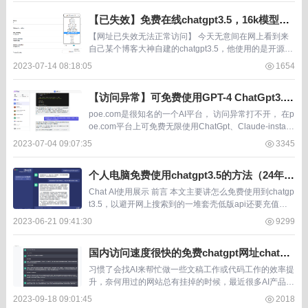
【已失效】免费在线chatgpt3.5，16k模型切
换，大神isisy自建。无网络要求
【网址已失效无法正常访问】 今天无意间在网上看到来
自己某个博客大神自建的chatgpt3.5，他使用的是开源的
chatgpt webui （ChatGPT Next） 加 apikey实现的。 可
2023-07-14 08:18:05
1654
自...
【访问异常】可免费使用GPT-4 ChatGpt3.5
Claude+ PaLM的AI应用平台poe.com
poe.com是很知名的一个AI平台， 访问异常打不开， 在p
oe.com平台上可免费无限使用ChatGpt、Claude-instan
t、Sage、Google-PaLM，免费有次数限制地使用&n...
2023-07-04 09:07:35
3345
个人电脑免费使用chatgpt3.5的方法（24年3
月复测并添加新软件，浏览器插件）
Chat AI使用展示 前言 本文主要讲怎么免费使用到chatgp
t3.5，以避开网上搜索到的一堆套壳低版api还要充值那
种。得益于 Microsoft Edge 浏览器的更新和...
2023-06-21 09:41:30
9299
国内访问速度很快的免费chatgpt网址chatg.i
o【23年9月17测，免注册】
习惯了会找AI来帮忙做一些文稿工作或代码工作的效率提
升，奈何用过的网站总有挂掉的时候，最近很多AI产品都
不错，但chatgpt依旧是AI一哥。最近发现一个网址能够
2023-09-18 09:01:45
2018
在线使用chatgpt，免费使用无需...