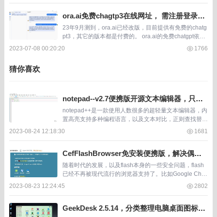
ora.ai免费chagtp3在线网址， 需注册登录
【23年9月测试】
23年9月测到，ora.ai已经改版，目前提供有免费的chatg
pt3，其它的版本都是付费的。 ora.ai的免费chatgpt依旧
需要注册登录后才能使用。 而且有时候注册登录不上，
2023-07-08 00:20:20
1766
国内访问不是很快...
猜你喜欢
notepad--v2.7便携版开源文本编辑器，只为
替代notepad++
notepad++是一款使用人数很多的超轻量文本编辑器，内
置高亮支持多种编程语言，以及文本对比，正则查找替换
等。 做为windows记事本的替代软件是非常不错的，做
2023-08-24 12:18:30
1681
为代码编辑器更是轻量便利。虽然相比...
CefFlashBrowser免安装便携版，解决偶尔
浏览flash网页的需求
随着时代的发展，以及flash本身的一些安全问题，flash
已经不再被现代流行的浏览器支持了。比如Google Chro
me、Microsoft Edge、火狐等使用人群较多体验又好的
2023-08-23 12:24:45
2802
浏览器早已不支...
GeekDesk 2.5.14，分类整理电脑桌面图标的