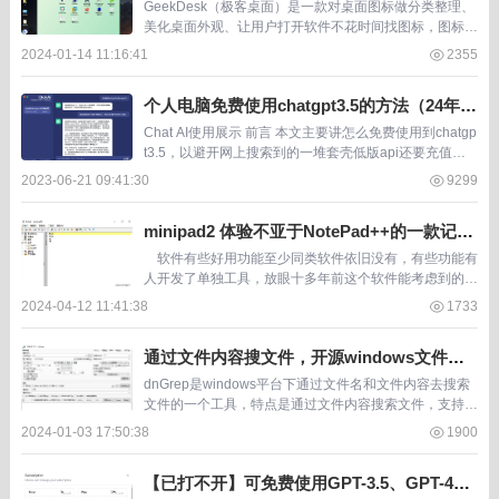
开源软件，强迫症必备，极客办公桌
GeekDesk（极客桌面）是一款对桌面图标做分类整理、
美化桌面外观、让用户打开软件不花时间找图标，图标整
洁有序心情好。 电脑桌面图标越多，电脑桌面图标越
2024-01-14 11:16:41
2355
乱， GeekDesk（ 极客桌面 ）的效果...
个人电脑免费使用chatgpt3.5的方法（24年3
月复测并添加新软件，浏览器插件）
Chat AI使用展示 前言 本文主要讲怎么免费使用到chatgp
t3.5，以避开网上搜索到的一堆套壳低版api还要充值那
种。得益于 Microsoft Edge 浏览器的更新和...
2023-06-21 09:41:30
9299
minipad2 体验不亚于NotePad++的一款记事
本软件、200多K大小便携版
软件有些好用功能至少同类软件依旧没有，有些功能有
人开发了单独工具，放眼十多年前这个软件能考虑到的这
些用户体验是很了不起。 ...
2024-04-12 11:41:38
1733
通过文件内容搜文件，开源windows文件搜
索工具dnGrep.4.0.151.0
dnGrep是windows平台下通过文件名和文件内容去搜索
文件的一个工具，特点是通过文件内容搜索文件，支持正
则、注意、XPath等匹配方式，支持限定文件类型或排除
2024-01-03 17:50:38
1900
文件名，按文件日期筛选过滤待多种组...
【已打不开】可免费使用GPT-3.5、GPT-4、