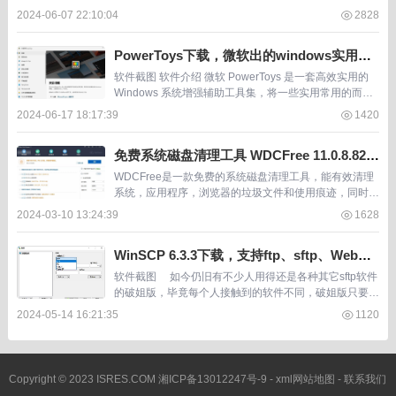
具。它基于@ricktendo64开发的VBCRedist...
2024-06-07 22:10:04
2828
PowerToys下载，微软出的windows实用工
具集，100k star
软件截图 软件介绍 微软 PowerToys 是一套高效实用的
Windows 系统增强辅助工具集，将一些实用常用的而win
dows原版又没有的功能都统一集成在工具中，PowerToy
2024-06-17 18:17:39
1420
s 为高级用户...
免费系统磁盘清理工具 WDCFree 11.0.8.822
，内置免费chatgpt3
WDCFree是一款免费的系统磁盘清理工具，能有效清理
系统，应用程序，浏览器的垃圾文件和使用痕迹，同时也
是一款磁盘碎片整理工具。主要功能有常规清理、高级清
2024-03-10 13:24:39
1628
理、系统瘦身、磁盘整理、AI Chat等。 ...
WinSCP 6.3.3下载，支持ftp、sftp、WebDa
v、scp，开源免费
软件截图 如今仍旧有不少人用得还是各种其它sftp软件
的破姐版，毕竟每个人接触到的软件不同，破姐版只要好
用不掉坑也行。 软件介绍 &nbs...
2024-05-14 16:21:35
1120
Copyright © 2023 ISRES.COM
湘ICP备13012247号-9
-
xml网站地图
-
联系我们