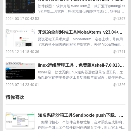
h客户端软件
软件截图： 软件介绍 WindTerm是一款开源于github的ss
h客户端工具软件，凭借其细心的维护与迭代，软件目前
已经获得19.8k的star。 WindTerm具备常规ssh客户端软
2024-03-17 00:42:53
1397
件应有的功...
开源的全能终端工具MobaXterm_v23.0中文
绿色版(支持ssh、vnc、rdp、ftp、sftp)等
要说远程工具哪家强，MobaXterm一定会上榜，号称用
了就再换不回去的远程客户端软件。关键 MobaXterm还
是开源的，竞争力不得不说很牛。 MobaXterm凭借一款
2023-12-14 18:40:36
1741
软件，把多个远程客户端软件...
linux运维管理工具，免费版Xshell-7.0.0134
p.exe
Xshell是一款优秀的Linux服务器远程登录管理工具，之
所以说它优秀主要是这工具功能很丰富完善，操作体验比
较丝滑。 什么多个ssh窗口操作、文件传输、命令同步、
2023-07-14 23:40:01
1326
隧道等功能应有尽有。 Xshell...
猜你喜欢
知名系统沙箱工具Sandboxie push下载、开
源版
如果你担心一个软件会释放垃圾，会对系统造成影响，
你想完全阻止某个软件访问你的磁盘文件，阻止它上网，