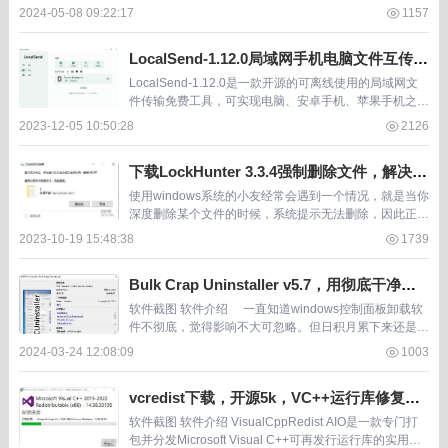
那么就把它放到沙箱里。 ...
2024-05-08 09:22:17
1157
LocalSend-1.12.0局域网手机电脑文件互传工
具，告别微信文件助手
LocalSend-1.12.0是一款开源的可离线使用的局域网文
件传输免费工具，可实现电脑、安卓手机、苹果手机之前
的文件互传，告别蓝牙、告别微信文件传输助手。 众所
2023-12-05 10:50:28
2126
周知蓝牙很慢、微信传输助手要上网不...
下载LockHunter 3.3.4强制删除文件，解决已
在另一程序中打开无法删除的问题
使用windows系统的小友经常会遇到一个情况，就是当你
深度删除某个文件的时候，系统提示无法删除，因此正在
被使用。 LockHunter 3.3.4这款软件就是专门用来解决这
2023-10-19 15:48:38
1739
个问题的， LockHu...
Bulk Crap Uninstaller v5.7，用彻底干净的
方法删除软件，9.2k star
软件截图 软件介绍 一直知道windows控制面板卸载软
件不彻底，觉得影响不大可忽略。但日积月累下来还是造
成了不少困扰，狠心重装系统之后决定彻底卸载。...
2024-03-24 12:08:09
1003
vcredist下载，开源5k，VC++运行库修复工
具包
软件截图 软件介绍 VisualCppRedist AIO是一款专门打
包并分发Microsoft Visual C++可再发行运行库的实用工