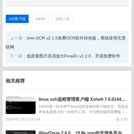
ssh客户端
xshell
远程工具
上一篇：
Umi-OCR v2.1.5免费OCR软件绿色版，离线使用无需
联网
下一篇：
低质量图片高清放大Final2x v1.2.0，开源免费软件
相关推荐
linux ssh远程管理客户端 Xshell-7.0.0144家
庭学校免费版
Xshell是一款专用于linux远程连接的客户端软件，也是业
界知名度很大的一款软件工具，分为商业版和免费版（家
庭/学校），笔者个人使用Xshell管理linux已经十多年
2024-01-16 13:32:44
1187
了。 文件传输功能 1、X...
WindTerm 2.6.0，19.8k star的开源多平台ss