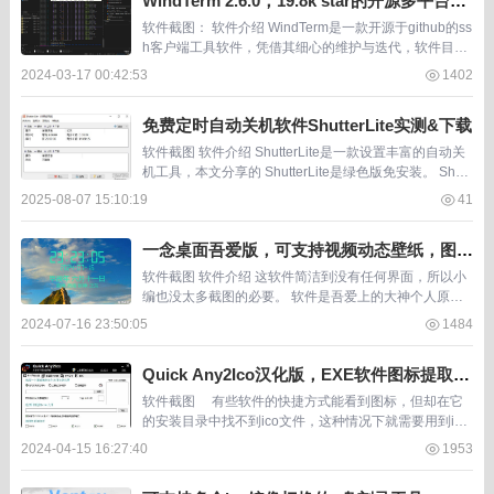
WindTerm 2.6.0，19.8k star的开源多平台ss
h客户端软件
软件截图： 软件介绍 WindTerm是一款开源于github的ss
h客户端工具软件，凭借其细心的维护与迭代，软件目前
已经获得19.8k的star。 WindTerm具备常规ssh客户端软
2024-03-17 00:42:53
1402
件应有的功...
免费定时自动关机软件ShutterLite实测&下载
软件截图 软件介绍 ShutterLite是一款设置丰富的自动关
机工具，本文分享的 ShutterLite是绿色版免安装。 Shutt
erLite支持使用多种不同条件去触发电脑的自动关机，比
2025-08-07 15:10:19
41
如你可以...
一念桌面吾爱版，可支持视频动态壁纸，图片
壁纸自动切换
软件截图 软件介绍 这软件简洁到没有任何界面，所以小
编也没太多截图的必要。 软件是吾爱上的大神个人原
创，作者也没什么太多介绍，就是一个桌面软件，能够让
2024-07-16 23:50:05
1484
用户设置一个桌面时钟，还能够把多个视频设置为了动...
Quick Any2Ico汉化版，EXE软件图标提取小
工具，支持转png格式
软件截图 有些软件的快捷方式能看到图标，但却在它
的安装目录中找不到ico文件，这种情况下就需要用到ico
图标提取小工具。这样的需求可能很少，但这一刻咱...
2024-04-15 16:27:40
1953