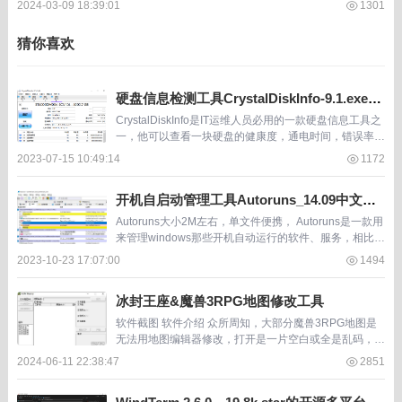
2024-03-09 18:39:01
1301
猜你喜欢
硬盘信息检测工具CrystalDiskInfo-9.1.exe单
文件绿色版
CrystalDiskInfo是IT运维人员必用的一款硬盘信息工具之
一，他可以查看一块硬盘的健康度，通电时间，错误率，
通电次数等信息。对于二手旧硬盘来说，使用CrystalDis
2023-07-15 10:49:14
1172
kInfo进行硬盘S...
开机自启动管理工具Autoruns_14.09中文便
携版，开机自动运行软件直观管理
Autoruns大小2M左右，单文件便携， Autoruns是一款用
来管理windows那些开机自动运行的软件、服务，相比wi
ndows自带的msconfig命令， Autoruns的呈现更加直观
2023-10-23 17:07:00
1494
和...
冰封王座&魔兽3RPG地图修改工具
软件截图 软件介绍 众所周知，大部分魔兽3RPG地图是
无法用地图编辑器修改，打开是一片空白或全是乱码，修
改之后游戏就无法开始了。 所以修改 魔兽3RPG地图需
2024-06-11 22:38:47
2851
要借助工具，通过工具可修改地图的单位、物...