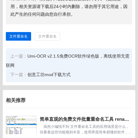
用，相关资源请下载后24小时内删除，请勿用于其它用途，因
此产生的任何问题由您自行承担。
文件重命名
文件重命名
上一篇：
Umi-OCR v2.1.5免费OCR软件绿色版，离线使用无需
联网
下一篇：
创意工坊mod下载方式
相关推荐
简单直观的免费文件批量重命名工具 rename
r 7.5
虽然小编找不到 文件重命名工具的应用场景是什么，
但看着这些功能规则丰富，使用界面简单易懂的软件，还
是忍不住给开发软件的作者点赞。 &n...